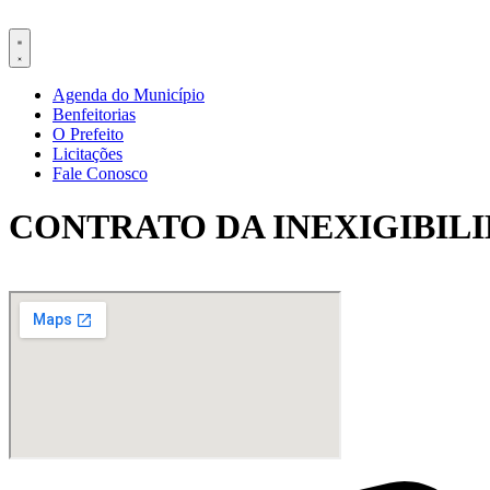
Ir
para
o
conteúdo
Agenda do Município
Benfeitorias
O Prefeito
Licitações
Fale Conosco
CONTRATO DA INEXIGIBILID