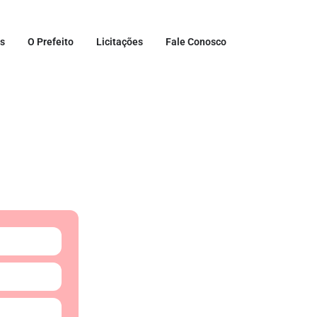
as
O Prefeito
Licitações
Fale Conosco